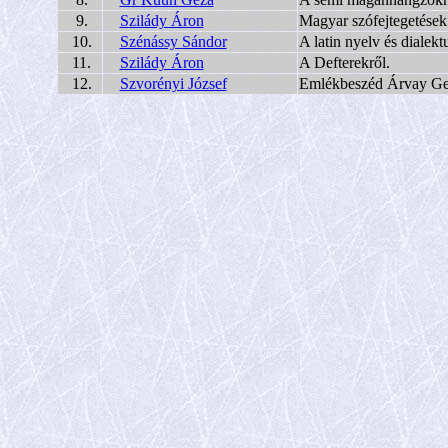
9.
Szilády Áron
Magyar szófejtegetések
10.
Szénássy Sándor
A latin nyelv és dialektu
11.
Szilády Áron
A Defterekről.
12.
Szvorényi József
Emlékbeszéd Árvay Gerg