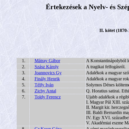
Értekezések a Nyelv- és Sz
II. kötet (1870
1.
Mátray Gábor
A Konstantinápolyból l
2.
Szász Károly
A tragikai felfogásról.
3.
Joannovics Gy
Adalékok a magyar szóa
4.
Finály Henrik
Adalékok a magyar rok
5.
Télfy Iván
Solymos Dénes költemén
6.
Zichy Antal
Q. Horatius satirai. Eth
7.
Toldy Ferencz
Ujabb adalékok a régib
I. Magyar Pál XIII. szá
II. Margit kir. herczegnő
III. Baldi Bernardin ma
IV. Egy XVI. századbel
V. Akadémiai eszme Ma
8.
Gr Kuun Géza
A sémi magánhangzókró