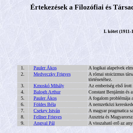
Értekezések a Filozófiai és Tár
I. kötet (1911-
1.
Pauler Ákos
A logikai alapelvek elm
2.
Medveczky Frigyes
A római stoicizmus társ
történetéhez.
3.
Kmoskó Mihály
Az emberiség első írott 
4.
Balogh Arthur
Constant Benjámin és a
5.
Pauler Ákos
A fogalom problémája a 
6.
Földes Béla
A nemzetközi kereskede
7.
Csekey István
A magyar pragmatica sanc
8.
Fellner Frigyes
Ausztria és Magyarorsz
9.
Angyal Pál
A visszaható erő az any