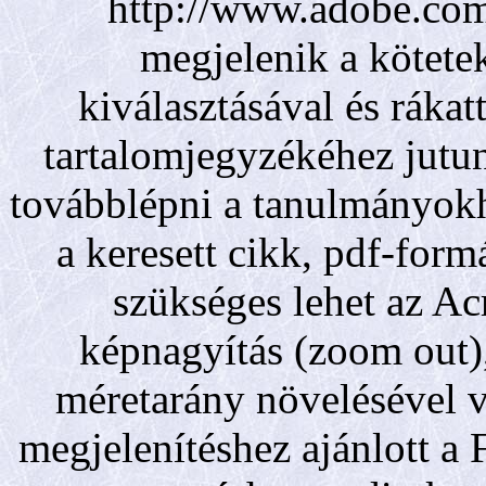
http://www.adobe.com
megjelenik a kötetek
kiválasztásával és rákat
tartalomjegyzékéhez jutun
továbblépni a tanulmányokh
a keresett cikk, pdf-for
szükséges lehet az Ac
képnagyítás (zoom out), 
méretarány növelésével 
megjelenítéshez ajánlott a