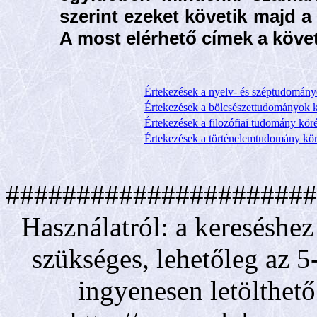
szerint ezeket követik majd a 
A most elérhető címek a köve
Értekezések a nyelv- és széptudomány
Értekezések a bölcsészettudományok 
Értekezések a filozófiai tudomány kör
Értekezések a történelemtudomány kö
######################
Használatról: a keresésh
szükséges, lehetőleg az 5
ingyenesen letölthet