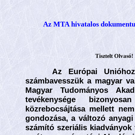
Az MTA hivatalos dokument
Tisztelt Olvasó!
Az Európai Unióhoz val
számbavesszük a magyar val
Magyar Tudományos Akadé
tevékenysége bizonyos
közrebocsájtása mellett nem
gondozása, a változó anyagi 
számító szeriális kiadványok