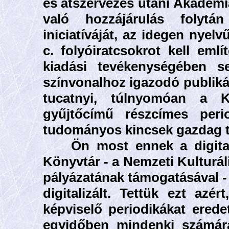
es átszervezés utáni Akadém
való hozzájárulás folytá
iniciatíváját, az idegen nyelv
c. folyóiratcsokrot kell emlí
kiadási tevékenységében 
színvonalhoz igazodó publiká
tucatnyi, túlnyomóan a Ki
gyűjtőcímű részcímes peri
tudományos kincsek gazdag t
Ön most ennek a digitalizá
Könyvtár - a Nemzeti Kulturál
pályázatának támogatásával -
digitalizált. Tettük ezt az
képviselő periodikákat ered
egyidőben mindenki számára