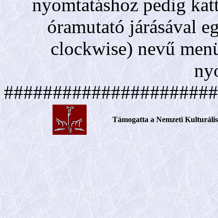
nyomtatáshoz pedig katt
óramutató járásával e
clockwise) nevű menü
ny
######################
Támogatta a Nemzeti Kulturáli